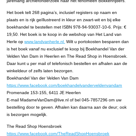
jarenlang archiefonderzoek naar het fenomeen Bokkenrijders.
Het boek telt 268 pagina’s, inclusief registers op naam en
plaats en is rijk geïllustreerd in kleur en zwart-wit en bij elke
boekhandel te bestellen met ISBN 978-94-93037-10-6. Prijs: €
19,50. Het boek is te koop in de webshop van Het Land van
Herle op
www.landvanherle.nl.
Wilt u portokosten besparen dan
is het boek vanaf nu exclusief te koop bij Boekhandel Van der
Velden Van Dam in Heerlen en The Read Shop in Hoensbroek.
Daar kunt u per mail of telefonisch bestellen en afhalen aan de
winkeldeur of zelfs laten bezorgen.
Boekhandel Van der Velden Van Dam
https://www.facebook.com/boekhandelvanderveldenvandam
Promenade 153-155, 6411 JE Heerlen
E-mail MadameVanDam@live.nl of bel 045-7857296 om uw
bestelling door te geven. Afhalen kan daarna aan de deur; ook
is bezorgen mogelijk.
The Read Shop Hoensbroek
https://www.facebook.com/TheReadShopHoensbroek