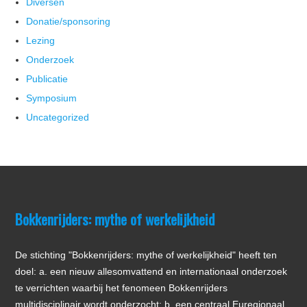
Diversen
Donatie/sponsoring
Lezing
Onderzoek
Publicatie
Symposium
Uncategorized
Bokkenrijders: mythe of werkelijkheid
De stichting "Bokkenrijders: mythe of werkelijkheid" heeft ten
doel: a. een nieuw allesomvattend en internationaal onderzoek
te verrichten waarbij het fenomeen Bokkenrijders
multidisciplinair wordt onderzocht; b. een centraal Euregionaal