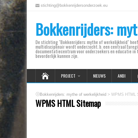
stichting@bokkenrijdersonderzoek.eu
Bokkenrijders: myt
De stichting "Bokkenrijders: mythe of werkelijkheid" hee
multidisciplinair wordt onderzocht; b. een centraal Eure
documentatiecentrum voor onderzoekers en educatie in te 
bevorderlijk kunnen zijn.
PROJECT
NIEUWS
ANBI
>
Bokkenrijders: mythe of werkelijkheid
WPMS HTML S
WPMS HTML Sitemap