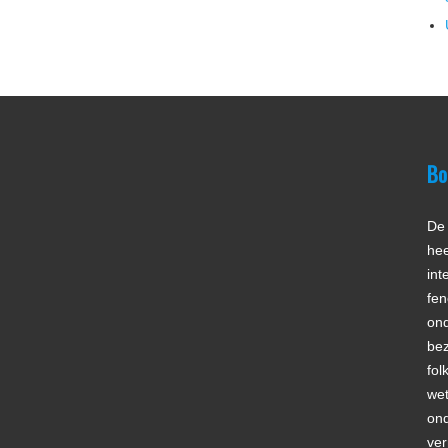
Bo
De 
hee
int
fen
ond
bez
fol
wet
ond
ver