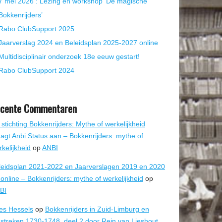
7 mei 2026 : Lezing en workshop ‘De magische
Bokkenrijders’
Rabo ClubSupport 2025
Jaarverslag 2024 en Beleidsplan 2025-2027 online
Multidisciplinair onderzoek 18e eeuw gestart!
Rabo ClubSupport 2024
cente Commentaren
stichting Bokkenrijders: Mythe of werkelijkheid
aagt Anbi Status aan – Bokkenrijders: mythe of
kelijkheid
op
ANBI
leidsplan 2021-2022 en Jaarverslagen 2019 en 2020
online – Bokkenrijders: mythe of werkelijkheid
op
BI
es Hessels
op
Bokkenrijders in Zuid-Limburg en
streken 1730-1748, deel 2 door Rein van Lieshout