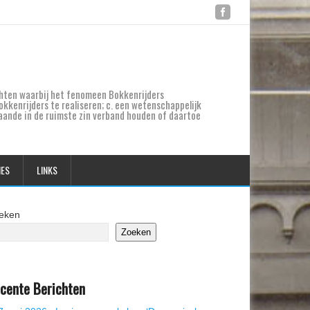
ichten waarbij het fenomeen Bokkenrijders
kkenrijders te realiseren; c. een wetenschappelijk
taande in de ruimste zin verband houden of daartoe
IES
LINKS
eken
Zoeken
cente Berichten