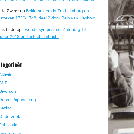
J.K. Zweer
op
Bokkenrijders in Zuid-Limburg en
streken 1730-1748, deel 2 door Rein van Lieshout
nis Ludo
op
Tweede symposium: Zaterdag 12
tober 2019 op kasteel Limbricht
tegorieën
Aktiviteit
ANBI
Diversen
Donatie/sponsoring
Lezing
Onderzoek
Publicatie
Symposium