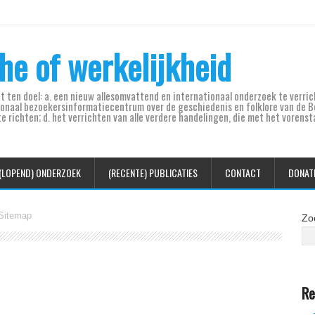
he of werkelijkheid
ft ten doel: a. een nieuw allesomvattend en internationaal onderzoek te verr
gionaal bezoekersinformatiecentrum over de geschiedenis en folklore van de Bo
richten; d. het verrichten van alle verdere handelingen, die met het vorens
(LOPEND) ONDERZOEK
(RECENTE) PUBLICATIES
CONTACT
DONAT
itemap
Zo
Re